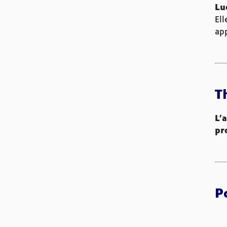
Lu
El
app
T
L’
pr
P