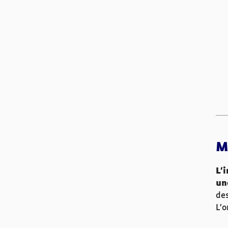
M
L’
un
des
L’