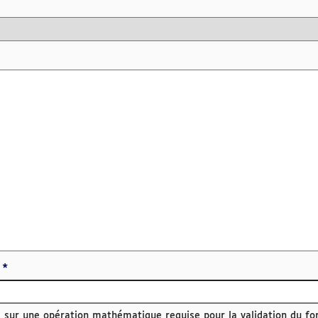
sé sur une opération mathématique requise pour la validation du fo